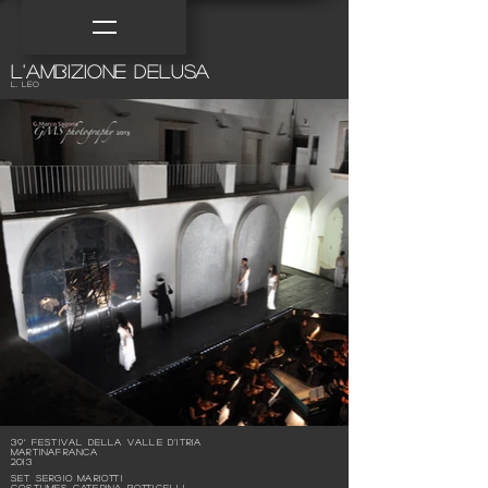
L'ambizione delusa
L. Leo
39° Festival della Valle d'Itria
Martinafranca
2013
SET Sergio Mariotti
COSTUMES Caterina Botticelli